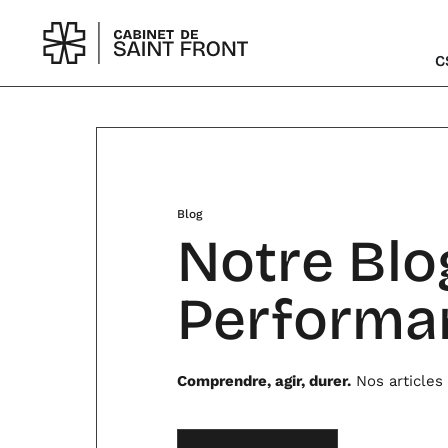
Aller
au
contenu
C
Blog
Notre Blo
Performa
Comprendre, agir, durer.
Nos articles 