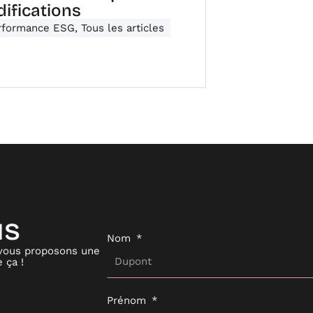
difications
rformance ESG
,
Tous les articles
us
Nom
 vous proposons une
 ça !
Prénom