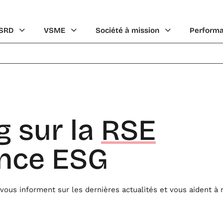
Ouvrir CSRD
Ouvrir VSME
Ouvrir Société à 
SRD
VSME
Société à mission
Perform
g sur la
RSE
nce ESG
vous informent sur les dernières actualités et vous aident à 