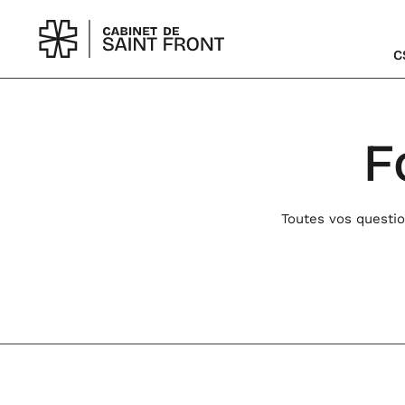
Aller
au
contenu
C
F
Toutes vos questio