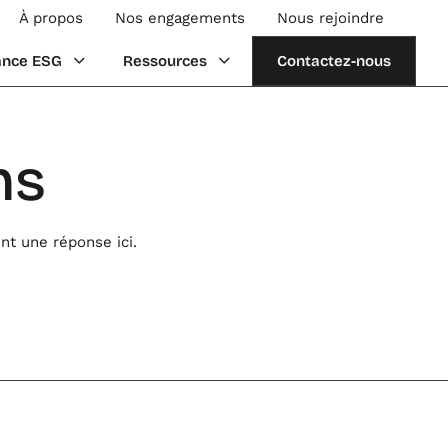
À propos
Nos engagements
Nous rejoindre
mission
Ouvrir Performance ESG
Ouvrir Ressources
ance ESG
Ressources
Contactez-nous
ns
nt une réponse ici.