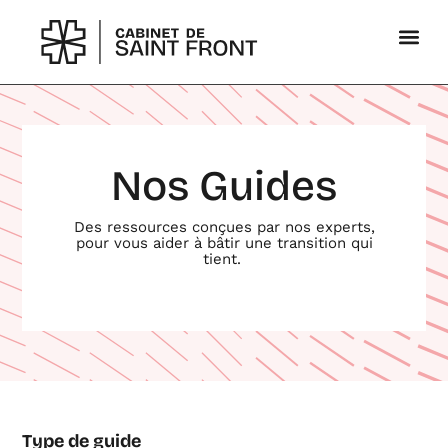
Aller
au
contenu
Nos offres Société à M
Nos offres CSRD
Nos offres Performance ESG
Qui sommes-nous
Contactez-no
Nos Guides
Des ressources conçues par nos experts,
pour vous aider à bâtir une transition qui
tient.
Type de guide