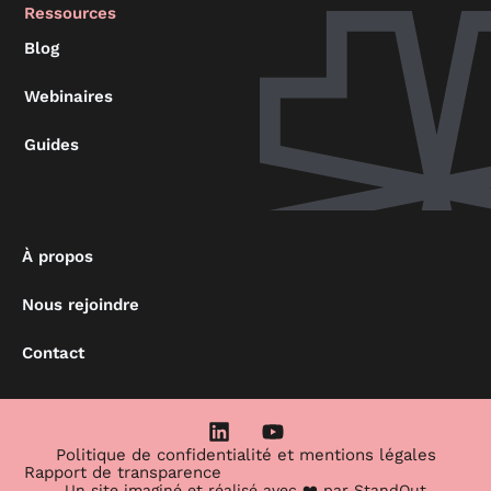
Ressources
Blog
Webinaires
Guides
À propos
Nous rejoindre
Contact
L
Y
i
o
Politique de confidentialité et mentions légales
n
u
Rapport de transparence
Un site imaginé et réalisé avec ❤️ par
StandOut