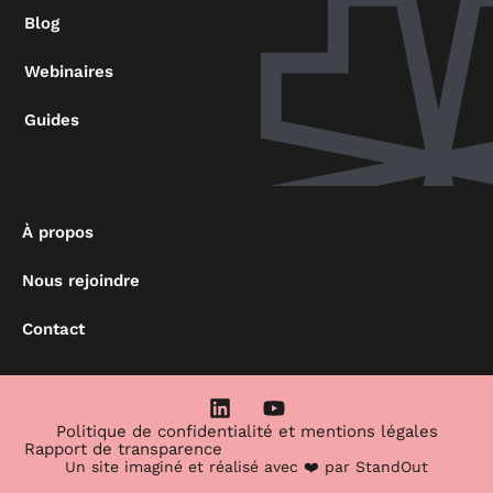
Blog
Webinaires
Guides
À propos
Nous rejoindre
Contact
L
Y
i
o
Politique de confidentialité et mentions légales
n
u
Rapport de transparence
Un site imaginé et réalisé avec ❤️ par
StandOut
k
t